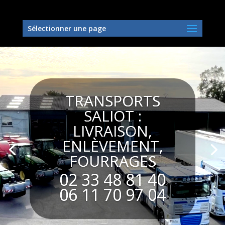
Skip
to
content
Sélectionner une page
TRANSPORTS
SALIOT :
LIVRAISON,
ENLÈVEMENT,
FOURRAGES
02 33 48 81 40
06 11 70 97 04