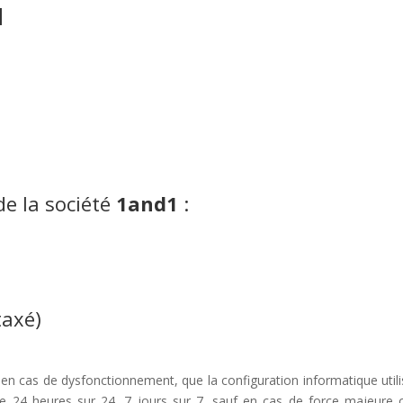
N
de la société
1and1
:
taxé)
en cas de dysfonctionnement, que la configuration informatique utilis
ite 24 heures sur 24, 7 jours sur 7, sauf en cas de force majeur