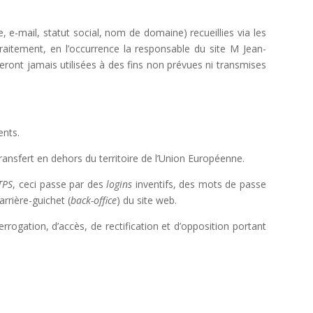
 e-mail, statut social, nom de domaine) recueillies via les
raitement, en l’occurrence la responsable du site M Jean-
eront jamais utilisées à des fins non prévues ni transmises
ents.
ransfert en dehors du territoire de l’Union Européenne.
TPS
, ceci passe par des
logins
inventifs, des mots de passe
rrière-guichet (
back-office
) du site web.
errogation, d’accès, de rectification et d’opposition portant