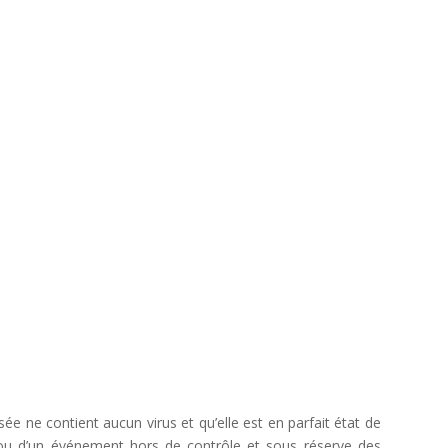
ée ne contient aucun virus et qu’elle est en parfait état de
e ou d’un événement hors de contrôle et sous réserve des