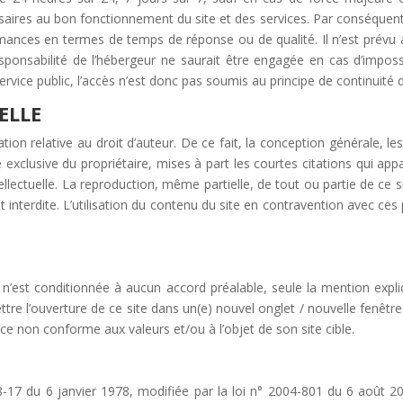
ires au bon fonctionnement du site et des services. Par conséquent, il
rmances en termes de temps de réponse ou de qualité. Il n’est prévu au
onsabilité de l’hébergeur ne saurait être engagée en cas d’impossibil
vice public, l’accès n’est donc pas soumis au principe de continuité d
ELLE
ion relative au droit d’auteur. De ce fait, la conception générale, le
exclusive du propriétaire, mises à part les courtes citations qui appa
tellectuelle. La reproduction, même partielle, de tout ou partie de ce
 interdite. L’utilisation du contenu du site en contravention avec ces
n’est conditionnée à aucun accord préalable, seule la mention explicit
e l’ouverture de ce site dans un(e) nouvel onglet / nouvelle fenêtre d
rce non conforme aux valeurs et/ou à l’objet de son site cible.
78-17 du 6 janvier 1978, modifiée par la loi n° 2004-801 du 6 août 