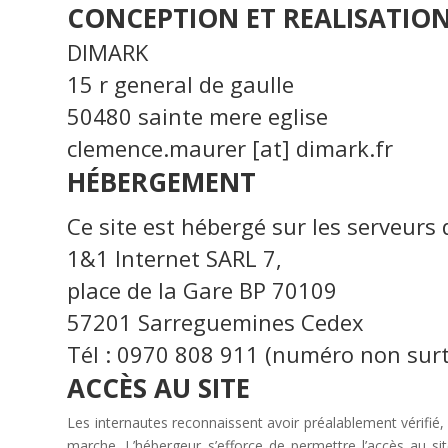
CONCEPTION ET REALISATIO
DIMARK
15 r general de gaulle
50480 sainte mere eglise
clemence.maurer [at] dimark.fr
HÉBERGEMENT
Ce site est hébergé sur les serveurs 
1&1 Internet SARL 7,
place de la Gare BP 70109
57201 Sarreguemines Cedex
Tél : 0970 808 911 (numéro non sur
ACCÈS AU SITE
Les internautes reconnaissent avoir préalablement vérifié, 
marche. L’hébergeur s’efforce de permettre l’accès au s